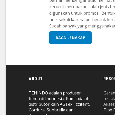
pernah mendengar atau melihat t
kerucut merupakan salah jenis te
digunakan untuk promosi. Bentuk 
unik sekali karena berbentuk keru
Sudah banyak yang menggunakan te
BACA LENGKAP
ABOUT
RESO
TENINDO adalah produsen
Garan
tenda di Indonesia. Kami adalah
Insta
distributor kain AGTex, Izzitent,
Akses
Cordura, Sunbrella dan
Tipe 