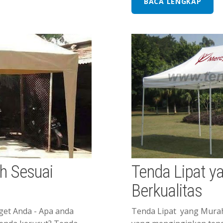
BACA LENGKAP
h Sesuai
Tenda Lipat y
Berkualitas
et Anda - Apa anda
Tenda Lipat yang Murah