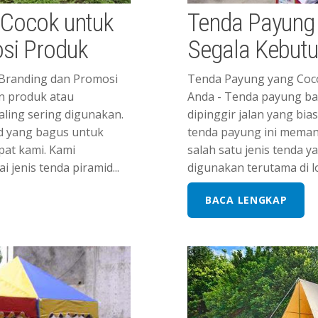
 Cocok untuk
Tenda Payung
si Produk
Segala Kebut
 Branding dan Promosi
Tenda Payung yang Coc
n produk atau
Anda - Tenda payung ban
aling sering digunakan.
dipinggir jalan yang bias
d yang bagus untuk
tenda payung ini meman
pat kami. Kami
salah satu jenis tenda y
jenis tenda piramid...
digunakan terutama di lo
BACA LENGKAP