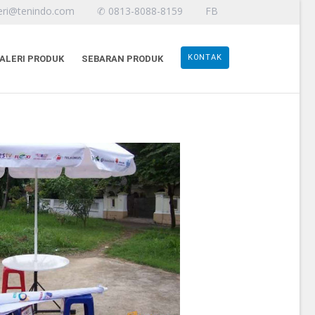
eri@tenindo.com
✆ 0813-8088-8159
FB
KONTAK
ALERI PRODUK
SEBARAN PRODUK