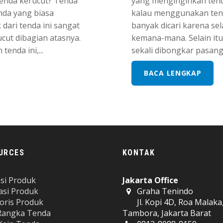
enda kerucut? Tenda
yang menginginkan tend
nda yang biasa
kalau menggunakan tend
dari tenda ini sangat
banyak dicari karena se
cut dibagian atasnya.
kemana-mana. Selain itu
nda ini,...
sekali dibongkar pasang. 
BACA LENGKAP
URCES
KONTAK
si Produk
Jakarta Office
lasi Produk
Graha Tenindo
oris Produk
Jl. Kopi 4D, Roa Malaka
Rangka Tenda
Tambora, Jakarta Barat