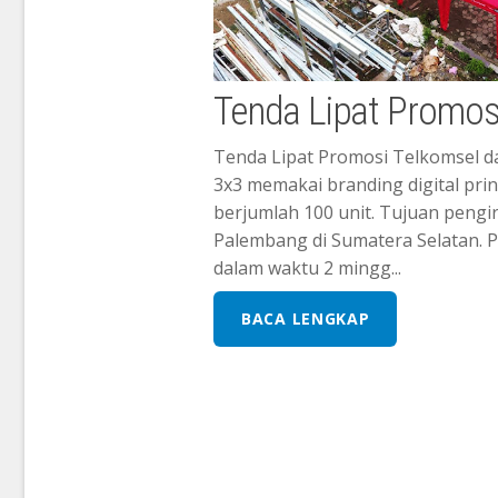
Tenda Lipat Promos
Tenda Lipat Promosi Telkomsel da
3x3 memakai branding digital prin
berjumlah 100 unit. Tujuan pengi
Palembang di Sumatera Selatan. 
dalam waktu 2 mingg...
BACA LENGKAP