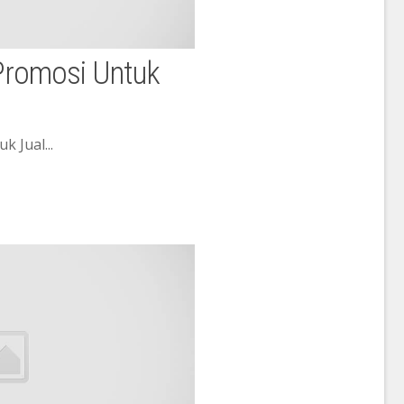
romosi Untuk
 Jual...