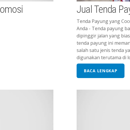
romosi
Jual Tenda Pa
Tenda Payung yang Coc
Anda - Tenda payung ban
dipinggir jalan yang bias
tenda payung ini meman
salah satu jenis tenda y
digunakan terutama di lok
BACA LENGKAP