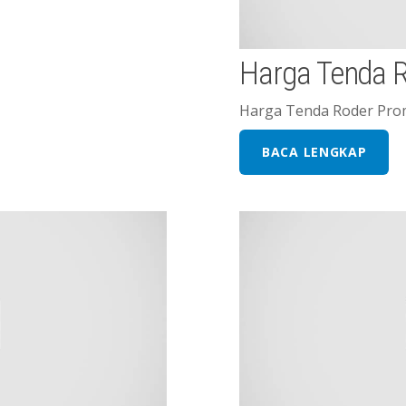
Harga Tenda 
Harga Tenda Roder Prom
BACA LENGKAP