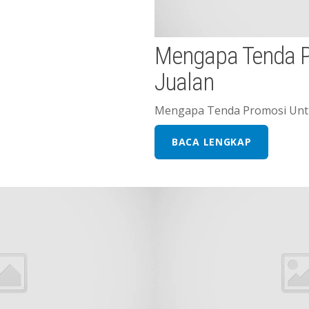
Mengapa Tenda P
Jualan
Mengapa Tenda Promosi Untuk
BACA LENGKAP