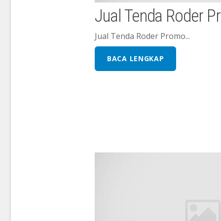
Jual Tenda Roder P
Jual Tenda Roder Promo...
BACA LENGKAP