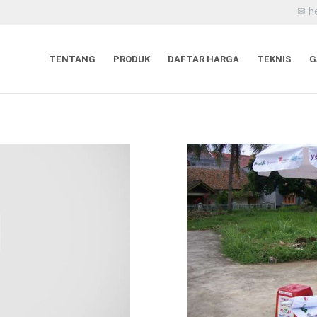
✉ h
TENTANG
PRODUK
DAFTAR HARGA
TEKNIS
G