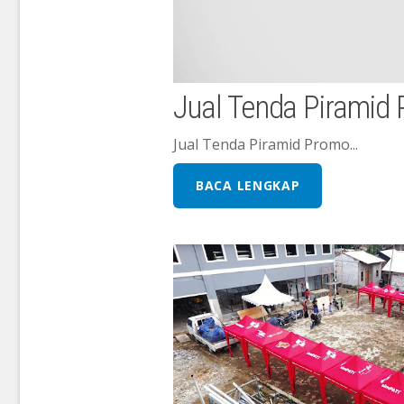
Jual Tenda Piramid
Jual Tenda Piramid Promo...
BACA LENGKAP