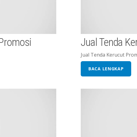
 Promosi
Jual Tenda Ke
Jual Tenda Kerucut Promo
BACA LENGKAP