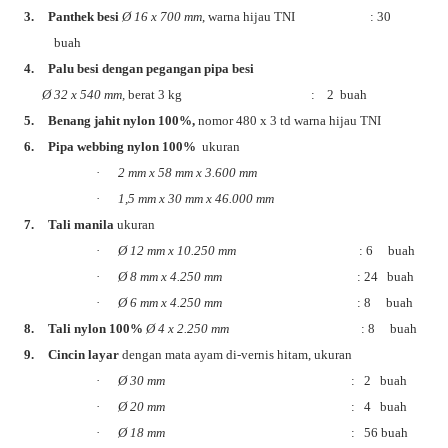
3.
Panthek besi
Ø
16 x 700 mm
, warna hijau TNI
: 30
buah
4.
Palu besi dengan pegangan pipa besi
Ø
32 x 540 mm,
berat 3 kg : 2 buah
5.
Benang jahit nylon 100%,
nomor 480 x 3 td warna hijau TNI
6.
Pipa webbing nylon 100%
ukuran
·
2 mm x 58 mm x 3.600 mm
·
1,5 mm x 30 mm x 46.000 mm
7.
Tali manila
ukuran
·
Ø
12 mm x 10.250 mm
: 6 buah
·
Ø
8 mm x 4.250 mm
: 24 buah
·
Ø
6 mm x 4.250 mm
: 8 buah
8.
Tali nylon 100%
Ø
4 x 2.250 mm
: 8 buah
9.
Cincin layar
dengan mata ayam di-vernis hitam, ukuran
·
Ø
30 mm
: 2 buah
·
Ø
20 mm
: 4 buah
·
Ø
18 mm
: 56 buah