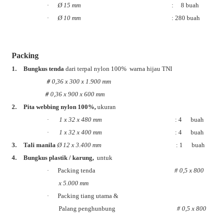
·
Ø
15 mm
: 8 buah
·
Ø
10 mm
: 280 buah
Packing
1.
Bungkus tenda
dari terpal nylon 100%
warna hijau TNI
#
0,36 x 300 x 1.900 mm
#
0,36 x 900 x 600 mm
2.
Pita webbing nylon 100%,
ukuran
·
1 x 32 x 480 mm
: 4 buah
·
1 x 32 x 400 mm
: 4 buah
3.
Tali manila
Ø
12 x 3.400 mm
: 1 buah
4.
Bungkus plastik / karung,
untuk
·
Packing tenda
# 0,5 x 800
x 5.000 mm
·
Packing tiang utama &
Palang penghunbung
# 0,5 x 800