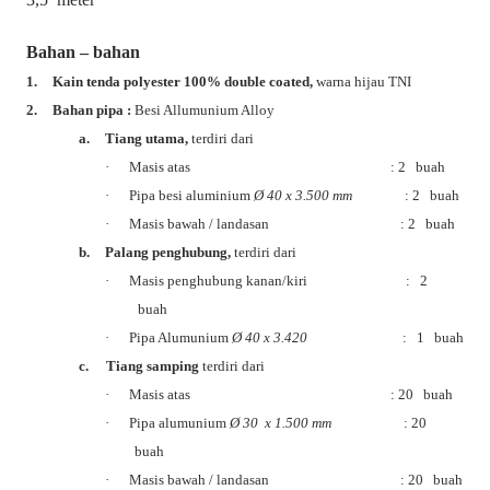
Bahan – bahan
1.
Kain tenda polyester 100% double coated,
warna hijau TNI
2.
Bahan pipa :
Besi Allumunium Alloy
a.
Tiang utama,
terdiri dari
·
Masis atas
: 2
buah
·
Pipa besi aluminium
Ø
40 x 3.500 mm
: 2 buah
·
Masis bawah / landasan
: 2 buah
b.
Palang penghubung,
terdiri dari
·
Masis penghubung kanan/kiri : 2
buah
·
Pipa Alumunium
Ø
40 x 3.420
: 1 buah
c.
Tiang samping
terdiri dari
·
Masis atas : 20 buah
·
Pipa alumunium
Ø
30 x 1.500 mm
: 20
buah
·
Masis bawah / landasan : 20 buah