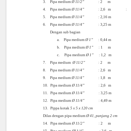
3.
Pipa medium
Ø
11/2”
: 2
m
4.
Pipa medium
Ø
11/4”
: 2,6
m
:
5.
Pipa medium
Ø
11/4”
: 2,16 m
6.
Pipa medium
Ø
11/4”
: 3,25 m
Dengan sub bagian
a.
Pipa medium
Ø
1”
: 0,44 m
b.
Pipa medium
Ø
1”
: 1
m
c.
Pipa medium
Ø
1”
: 1,2
m
7.
Pipa medium
Ø
11/2”
: 2
m
8.
Pipa medium
Ø
11/4”
: 2,6
m
9.
Pipa medium
Ø
11/4”
: 1,8
m
10.
Pipa medium
Ø
11/4”
: 2,6
m
11.
Pipa medium
Ø
11/4”
: 3,25 m
12.
Pipa medium
Ø
11/4”
: 4,49 m
13.
Pippa kotak
5 x 5 x 120 cm
Dilas dengan pipa medium
Ø
41, panjang 2 cm
14.
Pipa medium
Ø
11/2”
: 2
m
15.
Pipa medium
Ø
11/4”
: 2,6
m