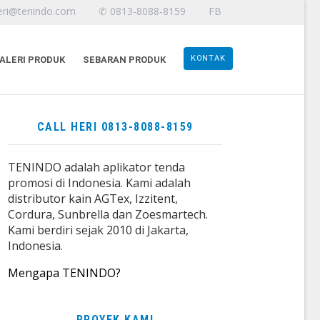
eri@tenindo.com
✆ 0813-8088-8159
FB
KONTAK
ALERI PRODUK
SEBARAN PRODUK
CALL HERI 0813-8088-8159
TENINDO adalah aplikator tenda
promosi di Indonesia. Kami adalah
distributor kain AGTex, Izzitent,
Cordura, Sunbrella dan Zoesmartech.
Kami berdiri sejak 2010 di Jakarta,
Indonesia.
Mengapa TENINDO?
PROYEK KAMI