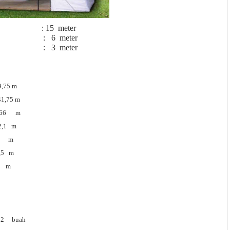
: 15
meter
:
6
meter
:
3
meter
9,75 m
41,75 m
66
m
2,1
m
m
,5
m
m
2
buah