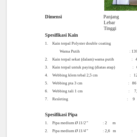
Dimensi
Panjang
Lebar
Tinggi
Spesifikasi Kain
1.
Kain terpal Polyster double coating
Warna Putih
: 13
2.
Kain terpal sekat (dalam) warna putih
:
3.
Kain terpal untuk paying (diatas atap)
:
4.
Webbing klem tebal 2,5 cm
:
1
5.
Webbing pta 3 cm
:
86
6.
Webbing tali 1 cm
:
7
7.
Resleting
:
9
Spesifikasi Pipa
1.
Pipa medium
Ø
11/2”
: 2
m
2.
Pipa medium
Ø
11/4”
: 2,6
m
: