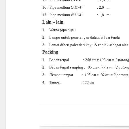
16.
Pipa medium
Ø
11/4”
: 2,6
m
17.
Pipa medium
Ø
11/4”
: 1,8
m
Lain – lain
1.
Warna pipa hijau
2.
Lampu untuk penerangan dalam & luar tenda
3.
Lantai diberi palet dari kayu & triplek sebagai alas
Packing
1.
Badan terpal
:
240 cm x 103 cm = 1 poton
2.
Badan terpal samping
:
95 cm x
77
cm = 2 poton
3.
Tempat tampar
:
105 cm x
10 cm = 2 potong
4.
Tampar
:
400 cm